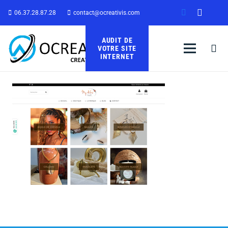
06.37.28.87.28
contact@ocreativis.com
AUDIT DE
VOTRE SITE
INTERNET