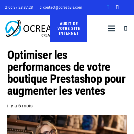
06.37.28.87.28
contact@ocreativis.com
AUDIT DE
VOTRE SITE
INTERNET
Optimiser les
performances de votre
boutique Prestashop pour
augmenter les ventes
il y a 6 mois