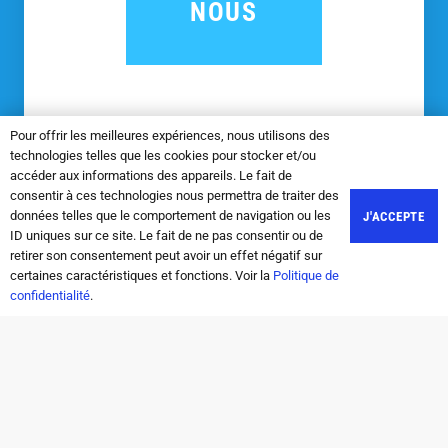
NOUS
Pour offrir les meilleures expériences, nous utilisons des
technologies telles que les cookies pour stocker et/ou
accéder aux informations des appareils. Le fait de
consentir à ces technologies nous permettra de traiter des
Livre Les enfants extraordinaires
données telles que le comportement de navigation ou les
J'ACCEPTE
ID uniques sur ce site. Le fait de ne pas consentir ou de
© 2009-2025 Ocreativis.com – Creation-site-mf.com
retirer son consentement peut avoir un effet négatif sur
certaines caractéristiques et fonctions. Voir la
Politique de
Profil Codeur : 13ème sur 392 000 prestataires sans
confidentialité
.
option +
1er au classement 2026 Spécialiste en refonte de site
web
3ème dans la catégorie Meilleur Expert E-commerce aux
Codeur Awards 2024